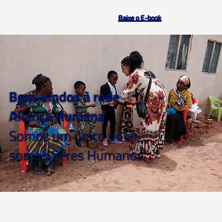
Baixe o E-book
Bem-vindos à rede
Aliança Humana
Somos um único povo,
somos Seres Humanos